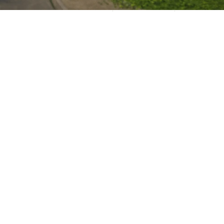
ESTO SE TRADUCE EN UNA
REDUCCIÓN DE COSTOS
(20%-30%), DISMINUCIÓN DE
ERRORES (55%), AHORRO EN EL
TIEMPO DE DISEÑO (30%)
Y UN AUMENTO EN LA
EFICIENCIA (50%).