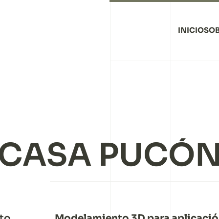
INICIO
SOB
CASA PUCÓ
cto
Modelamiento 3D para aplicaci